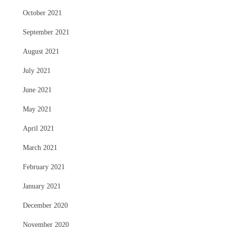
October 2021
September 2021
August 2021
July 2021
June 2021
May 2021
April 2021
March 2021
February 2021
January 2021
December 2020
November 2020