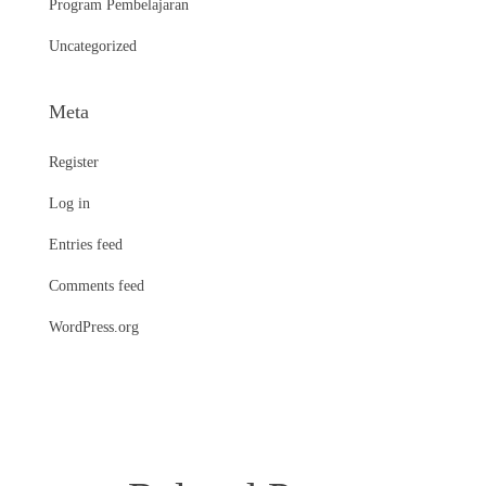
Program Pembelajaran
Uncategorized
Meta
Register
Log in
Entries feed
Comments feed
WordPress.org