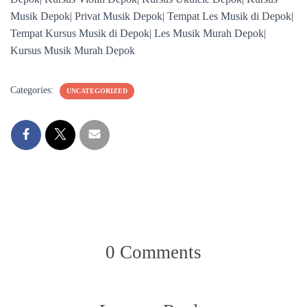
Musik Depok| Privat Musik Depok| Tempat Les Musik di Depok|
Tempat Kursus Musik di Depok| Les Musik Murah Depok|
Kursus Musik Murah Depok
Categories:
UNCATEGORIZED
0 Comments