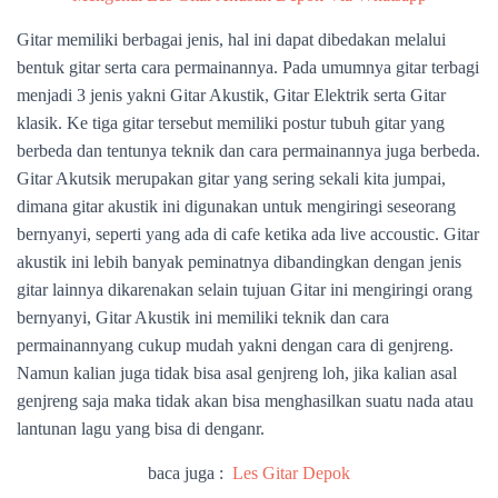
Gitar memiliki berbagai jenis, hal ini dapat dibedakan melalui
bentuk gitar serta cara permainannya. Pada umumnya gitar terbagi
menjadi 3 jenis yakni Gitar Akustik, Gitar Elektrik serta Gitar
klasik. Ke tiga gitar tersebut memiliki postur tubuh gitar yang
berbeda dan tentunya teknik dan cara permainannya juga berbeda.
Gitar Akutsik merupakan gitar yang sering sekali kita jumpai,
dimana gitar akustik ini digunakan untuk mengiringi seseorang
bernyanyi, seperti yang ada di cafe ketika ada live accoustic. Gitar
akustik ini lebih banyak peminatnya dibandingkan dengan jenis
gitar lainnya dikarenakan selain tujuan Gitar ini mengiringi orang
bernyanyi, Gitar Akustik ini memiliki teknik dan cara
permainannyang cukup mudah yakni dengan cara di genjreng.
Namun kalian juga tidak bisa asal genjreng loh, jika kalian asal
genjreng saja maka tidak akan bisa menghasilkan suatu nada atau
lantunan lagu yang bisa di denganr.
baca juga :
Les Gitar Depok