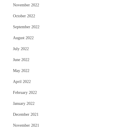
November 2022
October 2022
September 2022
August 2022
July 2022
June 2022
May 2022
April 2022
February 2022
January 2022
December 2021
November 2021