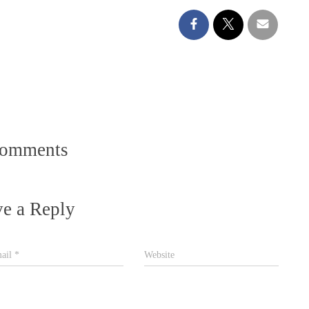
Comments
e a Reply
ail
*
Website